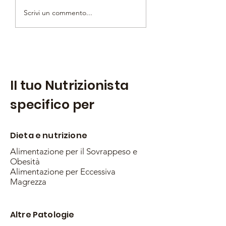
Perché le “insalatone
Quando la fame 
Scrivi un commento...
complete” aiutano
fame: imparare a
davvero a controllare
ascoltare il corp
la fame
Il tuo Nutrizionista
specifico per
Dieta e nutrizione
Alimentazione per il Sovrappeso e
Obesità
Alimentazione per Eccessiva
Magrezza
Altre Patologie