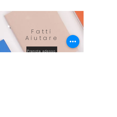
Fatti
Aiutare
Prenota adesso
lanutrizionenaturale