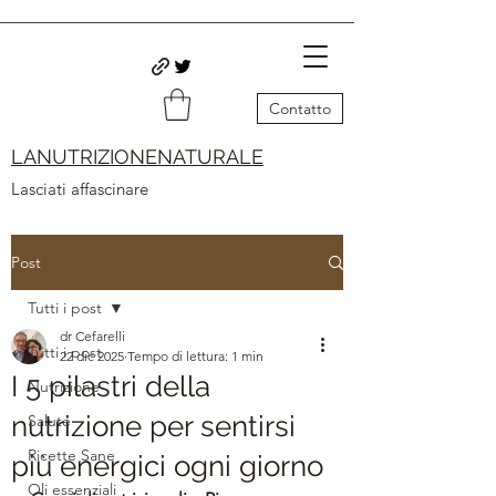
Contatto
LANUTRIZIONENATURALE
Lasciati affascinare
Post
Tutti i post
dr Cefarelli
Tutti i post
22 dic 2025
Tempo di lettura: 1 min
I 5 pilastri della
Nutrizione
nutrizione per sentirsi
Salute
Ricette Sane
più energici ogni giorno
Oli essenziali