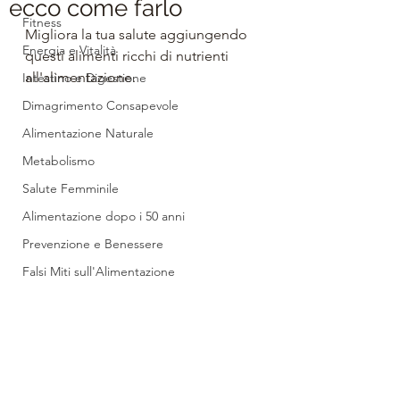
ecco come farlo
Fitness
Migliora la tua salute aggiungendo 
Energia e Vitalità
questi alimenti ricchi di nutrienti 
all'alimentazione.
Intestino e Digestione
Dimagrimento Consapevole
Alimentazione Naturale
Metabolismo
Salute Femminile
Alimentazione dopo i 50 anni
Prevenzione e Benessere
Falsi Miti sull'Alimentazione