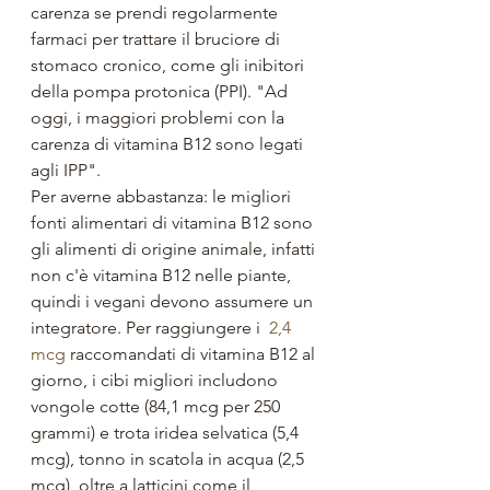
carenza se prendi regolarmente 
farmaci per trattare il bruciore di 
stomaco cronico, come gli inibitori 
della pompa protonica (PPI). "Ad 
oggi, i maggiori problemi con la 
carenza di vitamina B12 sono legati 
agli IPP".
Per averne abbastanza: le migliori 
fonti alimentari di vitamina B12 sono 
gli alimenti di origine animale, infatti 
non c'è vitamina B12 nelle piante, 
quindi i vegani devono assumere un 
integratore. Per raggiungere i  
2,4 
mcg
 raccomandati di vitamina B12 al 
giorno, i cibi migliori includono 
vongole cotte (84,1 mcg per 250 
grammi) e trota iridea selvatica (5,4 
mcg), tonno in scatola in acqua (2,5 
mcg), oltre a latticini come il 