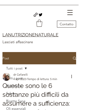
Contatto
LANUTRIZIONENATURALE
Lasciati affascinare
Post
Tutti i post
dr Cefarelli
Tutti i post
4 apr 2023
Tempo di lettura: 5 min
Queste sono le 6
Nutrizione
sostanze più difficili da
Salute
Ricette Sane
assumere a sufficienza:
Oli essenziali