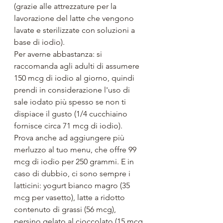
(grazie alle attrezzature per la 
lavorazione del latte che vengono 
lavate e sterilizzate con soluzioni a 
base di iodio).
Per averne abbastanza: si 
raccomanda agli adulti di assumere 
150 mcg di iodio al giorno, quindi 
prendi in considerazione l'uso di 
sale iodato più spesso se non ti 
dispiace il gusto (1/4 cucchiaino 
fornisce circa 71 mcg di iodio). 
Prova anche ad aggiungere più 
merluzzo al tuo menu, che offre 99 
mcg di iodio per 250 grammi. E in 
caso di dubbio, ci sono sempre i 
latticini: yogurt bianco magro (35 
mcg per vasetto), latte a ridotto 
contenuto di grassi (56 mcg), 
persino gelato al cioccolato (15 mcg 