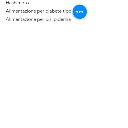
Hashimoto
Alimentazione per diabete tipo II
Alimentazione per dislipidemia
Alimentazione per ipotiroidismo e
ipertiroidismo
Alimentazione per pazienti oncologici
e post oncologici
Alimentazione per steatosi epatica
Alimentazione per l’acne
Bambini e Ragazzi
Alimentazione nell'adolescenza
Alimentazione nell'infanzia
Sport
Alimentazione dello sportivo a livello
agonistico