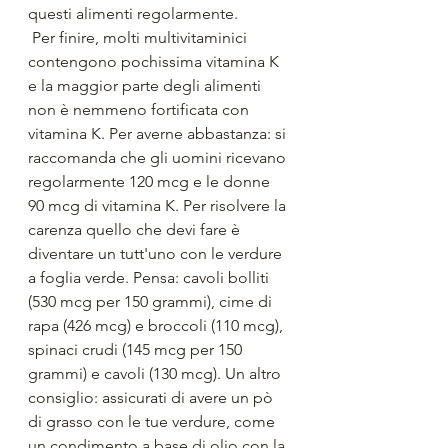
questi alimenti regolarmente.
 Per finire, molti multivitaminici 
contengono pochissima vitamina K 
e la maggior parte degli alimenti 
non è nemmeno fortificata con 
vitamina K. Per averne abbastanza: si 
raccomanda che gli uomini ricevano 
regolarmente 120 mcg e le donne 
90 mcg di vitamina K. Per risolvere la 
carenza quello che devi fare è 
diventare un tutt'uno con le verdure 
a foglia verde. Pensa: cavoli bolliti 
(530 mcg per 150 grammi), cime di 
rapa (426 mcg) e broccoli (110 mcg), 
spinaci crudi (145 mcg per 150 
grammi) e cavoli (130 mcg). Un altro 
consiglio: assicurati di avere un pò 
di grasso con le tue verdure, come 
un condimento a base di olio con la 