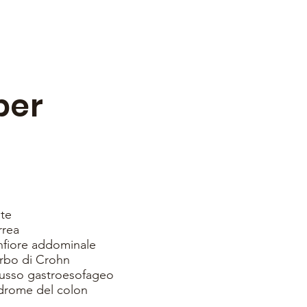
per
ite
rrea
nfiore addominale
orbo di Crohn
flusso gastroesofageo
ndrome del colon