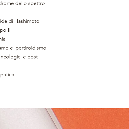
ndrome dello spettro
oide di Hashimoto
po II
mia
smo e ipertiroidismo
oncologici e post
epatica