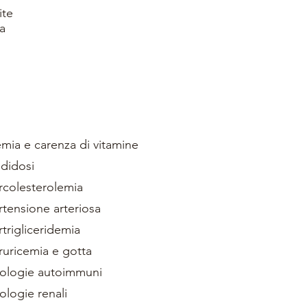
ite
a
emia e carenza di vitamine
ndidosi
rcolesterolemia
rtensione arteriosa
rtrigliceridemia
ruricemia e gotta
tologie autoimmuni
ologie renali