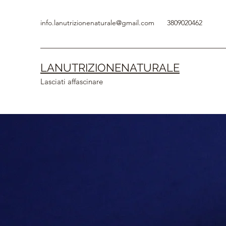
info.lanutrizionenaturale@gmail.com
3809020462
LANUTRIZIONENATURALE
Lasciati affascinare