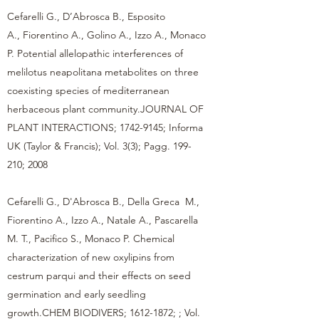
Cefarelli G., D’Abrosca B., Esposito
A., Fiorentino A., Golino A., Izzo A., Monaco
P. Potential allelopathic interferences of
melilotus neapolitana metabolites on three
coexisting species of mediterranean
herbaceous plant community.JOURNAL OF
PLANT INTERACTIONS;
1742-9145
; Informa
UK (Taylor & Francis); Vol. 3(3); Pagg. 199-
210; 2008
Cefarelli G., D'Abrosca B., Della Greca M.,
Fiorentino A., Izzo A., Natale A., Pascarella
M. T., Pacifico S., Monaco P. Chemical
characterization of new oxylipins from
cestrum parqui and their effects on seed
germination and early seedling
growth.CHEM BIODIVERS;
1612-1872
; ; Vol.