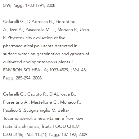
5(9); Pagg.
1780-1791
; 2008
Cefarelli G., D'Abrosca B., Fiorentino
A., Izzo A., Pascarella M. T., Monaco P., Uzzo
P. Phytotoxicity evaluation of five
pharmaceutical pollutants detected in
surface water on germination and growth of
cultivated and spontaneous plants.J
ENVIRON SCI HEAL A;
1093-4529
; ; Vol. 43;
Pagg. 285-294; 2008
Cefarelli G., Caputo R., D’Abrosca B.,
Fiorentino A., Mastellone C., Monaco P.,
Pacifico S.,Scognamiglio M. delta-
Tocomonoenol: a new vitamin e from kiwi
(actinidia chinensis) fruits.FOOD CHEM;
0308-8146
; ; Vol. 115(1); Pagg. 187-192; 2009