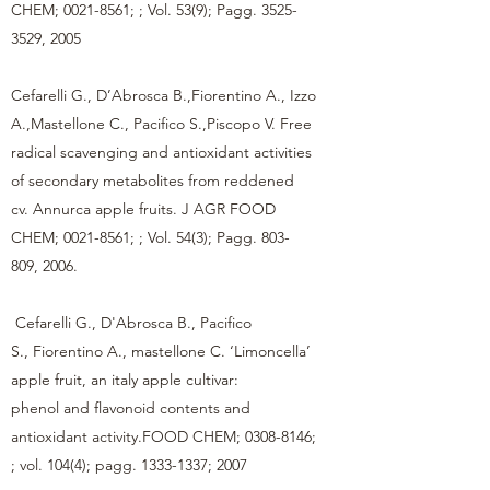
CHEM;
0021-8561
; ; Vol. 53(9); Pagg.
3525-
3529
, 2005
Cefarelli G., D’Abrosca B.,Fiorentino A., Izzo
A.,Mastellone C., Pacifico S.,Piscopo V. Free
radical scavenging and antioxidant activities
of secondary metabolites from reddened
cv. Annurca apple fruits. J AGR FOOD
CHEM;
0021-8561
; ; Vol. 54(3); Pagg. 803-
809, 2006.
Cefarelli G., D'Abrosca B., Pacifico
S., Fiorentino A., mastellone C. ‘Limoncella’
apple fruit, an italy apple cultivar:
phenol and flavonoid contents and
antioxidant activity.FOOD CHEM;
0308-8146
;
; vol. 104(4); pagg.
1333-1337
; 2007