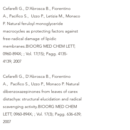
Cefarelli G., D'Abrosca B., Fiorentino
A., Pacifico S., Uzzo P., Letizia M., Monaco
P. Natural feruloyl monoglyceride
macrocycles as protecting factors against
free-radical damage of lipidic
membranes.BIOORG MED CHEM LETT;
0960-894X; ; Vol. 17(15); Pagg.
4135-
4139
; 2007
Cefarelli G., D'Abrosca B., Fiorentino
A., Pacifico S., Uzzo P., Monaco P. Natural
dibenzoxazepinones from leaves of carex
distachya: structural elucidation and radical
scavenging activity.BIOORG MED CHEM
LETT; 0960-894X; ; Vol. 17(3); Pagg. 636-639;
2007