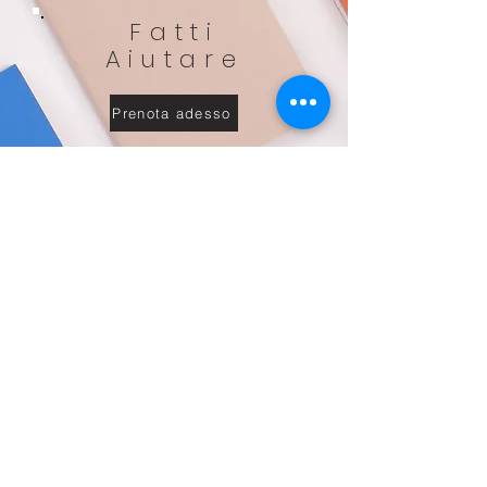
Fatti
Aiutare
Prenota adesso
lanutrizionenaturale
Tutti i diritti riservati di lanutrizionenaturale. © 2022