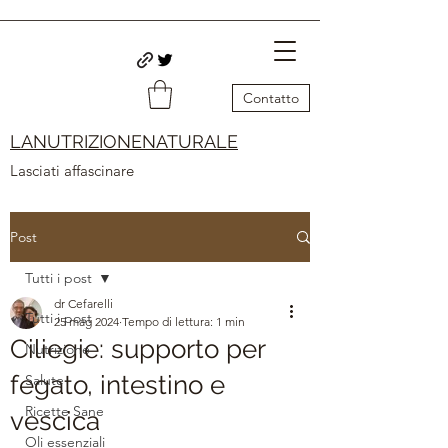
Contatto
LANUTRIZIONENATURALE
Lasciati affascinare
Post
Tutti i post
dr Cefarelli
Tutti i post
25 mag 2024
Tempo di lettura: 1 min
Ciliegie: supporto per
Nutrizione
fegato, intestino e
Salute
Ricette Sane
vescica
Oli essenziali