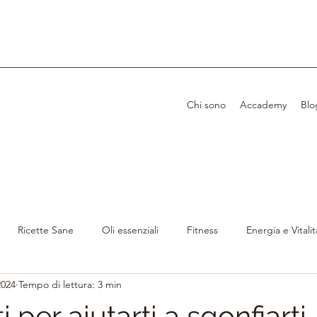
Chi sono
Accademy
Blo
Ricette Sane
Oli essenziali
Fitness
Energia e Vitalit
2024
Tempo di lettura: 3 min
imento Consapevole
Alimentazione Naturale
Metabolismo
i per aiutarti a sgonfiarti