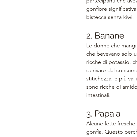
partecipanti che ave
gonfiore significativ
bistecca senza kiwi.
2. Banane
Le donne che mangiav
che bevevano solo u
ricche di potassio, c
derivare dal consumo 
stitichezza, e più va
sono ricche di amido 
intestinali.
3. Papaia
Alcune fette fresch
gonfia. Questo perch