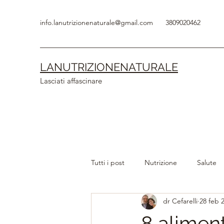
info.lanutrizionenaturale@gmail.com
3809020462
LANUTRIZIONENATURALE
Lasciati affascinare
Tutti i post
Nutrizione
Salute
dr Cefarelli
28 feb 
Intestino e Digestione
Dimagr
8 aliment