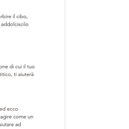
bire il cibo, 
 addolciscilo 
one di cui il tuo 
tico, ti aiuterà 
 ed ecco 
e agire come un 
iutare ad 