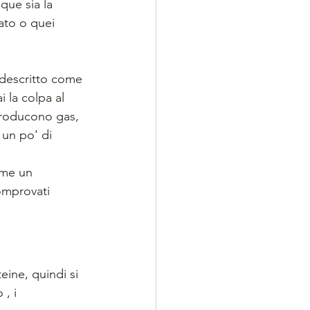
que sia la 
lato o quei 
 descritto come 
 la colpa al 
 producono gas, 
 un po' di 
ome un 
omprovati 
ine, quindi si 
, i 