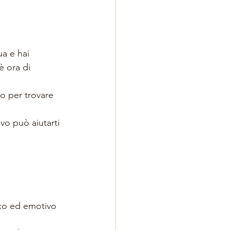
a e hai 
è ora di 
o per trovare 
vo può aiutarti 
sico ed emotivo