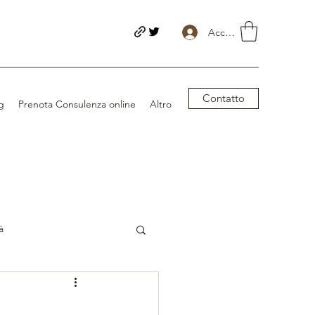
Accedi
Contatto
g
Prenota Consulenza online
Altro
à
Salute Femminile