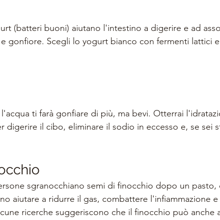
urt (batteri buoni) aiutano l'intestino a digerire e ad assor
 gonfiore. Scegli lo yogurt bianco con fermenti lattici e
'acqua ti farà gonfiare di più, ma bevi. Otterrai l'idratazi
igerire il cibo, eliminare il sodio in eccesso e, se sei sti
nocchio
persone sgranocchiano semi di finocchio dopo un pasto,
no aiutare a ridurre il gas, combattere l'infiammazione 
Alcune ricerche suggeriscono che il finocchio può anche a