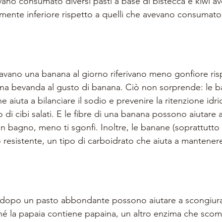
vano consumato diversi pasti a base di bistecca e kiwi a
amente inferiore rispetto a quelli che avevano consumato 
ano una banana al giorno riferivano meno gonfiore risp
na bevanda al gusto di banana. Ciò non sorprende: le 
he aiuta a bilanciare il sodio e prevenire la ritenzione idr
di cibi salati. E le fibre di una banana possono aiutare ad
i in bagno, meno ti sgonfi. Inoltre, le banane (soprattutto 
resistente, un tipo di carboidrato che aiuta a mantenere 
e dopo un pasto abbondante possono aiutare a scongiura
é la papaia contiene papaina, un altro enzima che scom