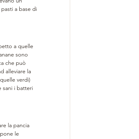
vevano un 
pasti a base di 
etto a quelle 
banane sono 
ica che può 
 alleviare la 
quelle verdi) 
sani i batteri 
re la pancia 
pone le 