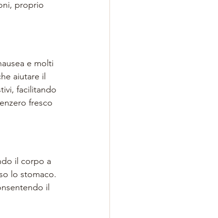
oni, proprio 
nausea e molti 
e aiutare il 
vi, facilitando 
zenzero fresco 
do il corpo a 
so lo stomaco. 
onsentendo il 