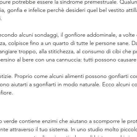
Oppure potrebbe essere la sindrome premestruale. Qualun
ia, gonfia e infelice perchè desideri quel bel vestito attil
.
Secondo alcuni sondaggi, il gonfiore addominale, a volte
a, colpisce fino a un quarto di tutte le persone sane. Dai
angiare troppo, alla stitichezza, al consumo di cibi che
 persino al bere con una cannuccia: tutti possono causare
izie. Proprio come alcuni alimenti possono gonfiarti c
sono aiutarti a sgonfiarti in modo naturale. Ecco alcuni c
fiore.
o verde contiene enzimi che aiutano a scomporre le prote
e attraverso il tuo sistema. In uno studio molto piccolo 