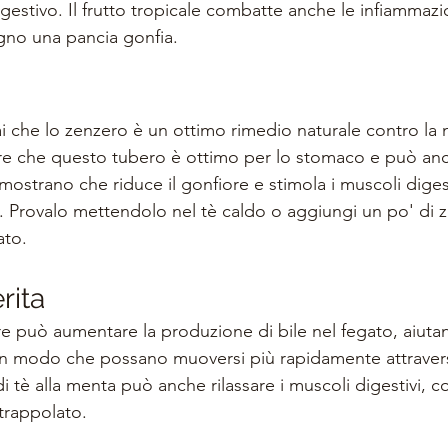
digestivo. Il frutto tropicale combatte anche le infiammazi
ogno una pancia gonfia.
i che lo zenzero è un ottimo rimedio naturale contro la 
opre che questo tubero è ottimo per lo stomaco e può anch
imostrano che riduce il gonfiore e stimola i muscoli digesti
o. Provalo mettendolo nel tè caldo o aggiungi un po' di 
ato.
rita
 può aumentare la produzione di bile nel fegato, aiutan
si in modo che possano muoversi più rapidamente attraver
di tè alla menta può anche rilassare i muscoli digestivi, c
trappolato.