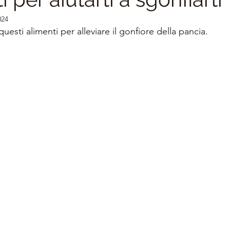
024
Prevenzione e Benessere
Falsi Miti sull'Alimentazione
questi alimenti per alleviare il gonfiore della pancia.