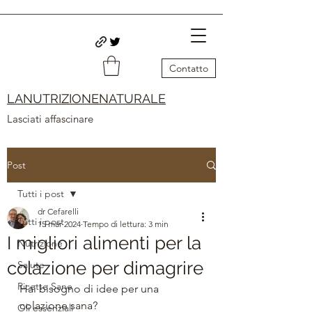
Contatto
LANUTRIZIONENATURALE
Lasciati affascinare
Post
Tutti i post
dr Cefarelli
Tutti i post
15 mar 2024
Tempo di lettura: 3 min
I migliori alimenti per la
Nutrizione
colazione per dimagrire
Salute
Ricette Sane
Hai bisogno di idee per una 
colazione sana? 
Oli essenziali