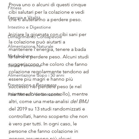
Prova uno o alcuni di questi cinque 
Fitness
cibi salutari per la colazione e vedi 
Energia e Vitalità
che ti aiuteranno a perdere peso.
Intestino e Digestione
Iniziare la giornata con cibi sani per 
Dimagrimento Consapevole
la colazione può aiutarti a 
Alimentazione Naturale
mantenere l'energia, tenere a bada 
Metabolismo
la fame e perdere peso. Alcuni studi 
suggeriscono che coloro che fanno 
Salute Femminile
colazione regolarmente tendono ad 
Alimentazione dopo i 50 anni
essere più magri e hanno più 
Prevenzione e Benessere
successo nel perdere peso (e nel 
mantenerlo sotto controllo), mentre 
Falsi Miti sull'Alimentazione
altri, come una meta-analisi 
del BMJ
del 2019 su 13 studi randomizzati e 
controllati, hanno scoperto che non 
è vero per tutti. In ogni caso, le 
persone che fanno colazione in 
genere assumono più alcuni 